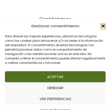
Contáctanos
Gestionar consentimiento
Dirección:
Para ofrecer las mejores experiencias, utilizamos tecnologías
como las cookies para almacenar y/o acceder a la información
Cra. 21 # 164 – 57, Bogotá Colombia
del dispositivo. El consentimiento de estas tecnologías nos
Celular: +57 3172286101
permitirá procesar datos como el comportamiento de
navegación o las identificaciones únicas en este sitio. No
Email: contact@pastaio.co
consentir o retirar el consentimiento, puede afectar negativamente
a ciertas características y funciones.
ACEPTAR
DENEGAR
Copyright © 2026 | PASTAIO
VER PREFERENCIAS
https://pastaio.co
Aviso de Privacidad