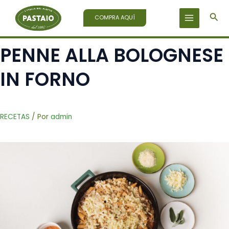
Ir
Bus
al
COMPRA AQUÍ
contenido
PENNE ALLA BOLOGNESE
IN FORNO
RECETAS
/ Por
admin