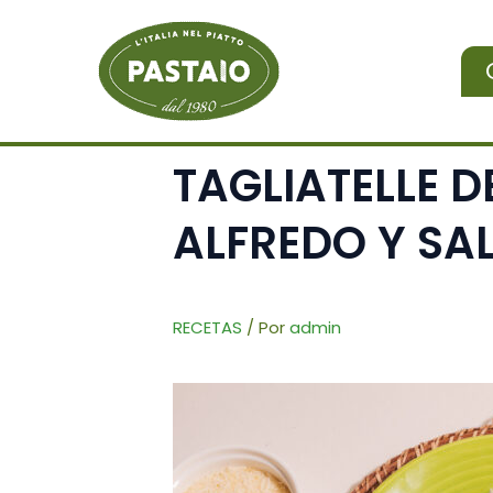
Ir
al
contenido
TAGLIATELLE D
ALFREDO Y S
RECETAS
/ Por
admin