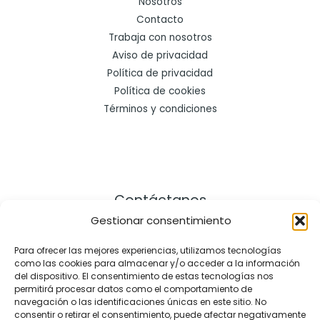
Nosotros
Contacto
Trabaja con nosotros
Aviso de privacidad
Política de privacidad
Política de cookies
Términos y condiciones
Contáctanos
Gestionar consentimiento
Dirección:
Para ofrecer las mejores experiencias, utilizamos tecnologías
como las cookies para almacenar y/o acceder a la información
Cra. 21 # 164 – 57, Bogotá Colombia
del dispositivo. El consentimiento de estas tecnologías nos
Celular: +57 3172286101
permitirá procesar datos como el comportamiento de
Email: contact@pastaio.co
navegación o las identificaciones únicas en este sitio. No
consentir o retirar el consentimiento, puede afectar negativamente