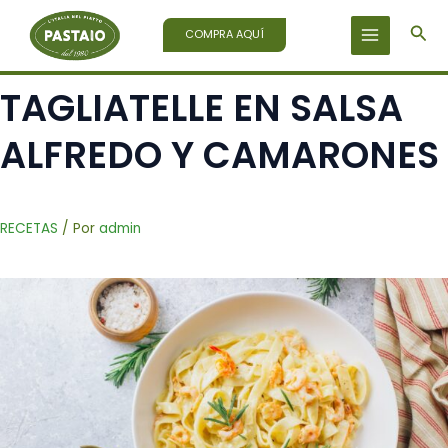
Ir
Bus
al
COMPRA AQUÍ
contenido
TAGLIATELLE EN SALSA
ALFREDO Y CAMARONES
RECETAS
/ Por
admin