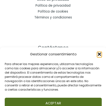
Política de privacidad
Política de cookies
Términos y condiciones
Contáctanos
Gestionar consentimiento
Dirección:
Para ofrecer las mejores experiencias, utilizamos tecnologías
como las cookies para almacenar y/o acceder a la información
Cra. 21 # 164 – 57, Bogotá Colombia
del dispositivo. El consentimiento de estas tecnologías nos
Celular: +57 3172286101
permitirá procesar datos como el comportamiento de
navegación o las identificaciones únicas en este sitio. No
Email: contact@pastaio.co
consentir o retirar el consentimiento, puede afectar negativamente
a ciertas características y funciones.
ACEPTAR