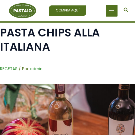
Ir
Bus
al
COMPRA AQUÍ
contenido
PASTA CHIPS ALLA
ITALIANA
RECETAS
/ Por
admin