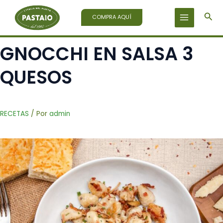
Ir
Bus
al
COMPRA AQUÍ
contenido
GNOCCHI EN SALSA 3
QUESOS
RECETAS
/ Por
admin