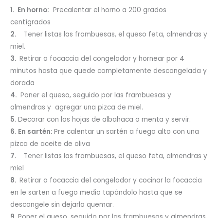
1. En horno:
Precalentar el horno a 200 grados
centígrados
2.
Tener listas las frambuesas, el queso feta, almendras y
miel.
3.
Retirar a focaccia del congelador y hornear por 4
minutos hasta que quede completamente descongelada y
dorada
4.
Poner el queso, seguido por las frambuesas y
almendras y agregar una pizca de miel.
5
. Decorar con las hojas de albahaca o menta y servir.
6
.
En sartén:
Pre calentar un sartén a fuego alto con una
pizca de aceite de oliva
7.
Tener listas las frambuesas, el queso feta, almendras y
miel
8.
Retirar a focaccia del congelador y cocinar la focaccia
en le sarten a fuego medio tapándolo hasta que se
descongele sin dejarla quemar.
9.
Poner el queso, seguido por las frambuesas y almendras