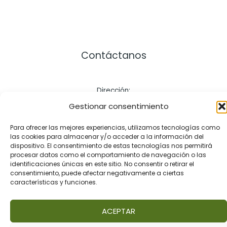
Contáctanos
Dirección:
Cra. 21 # 164 – 57, Bogotá Colombia
Gestionar consentimiento
Celular: +57 3172286101
Para ofrecer las mejores experiencias, utilizamos tecnologías como
Email: contact@pastaio.co
las cookies para almacenar y/o acceder a la información del
dispositivo. El consentimiento de estas tecnologías nos permitirá
procesar datos como el comportamiento de navegación o las
identificaciones únicas en este sitio. No consentir o retirar el
consentimiento, puede afectar negativamente a ciertas
características y funciones.
ACEPTAR
Copyright © 2026 | PASTAIO