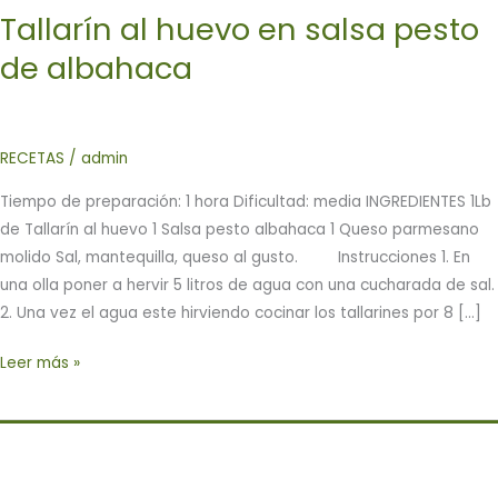
Tallarín al huevo en salsa pesto
de albahaca
RECETAS
/
admin
Tiempo de preparación: 1 hora Dificultad: media INGREDIENTES 1Lb
de Tallarín al huevo 1 Salsa pesto albahaca 1 Queso parmesano
molido Sal, mantequilla, queso al gusto. Instrucciones 1. En
una olla poner a hervir 5 litros de agua con una cucharada de sal.
2. Una vez el agua este hirviendo cocinar los tallarines por 8 […]
Tallarín
Leer más »
al
huevo
en
salsa