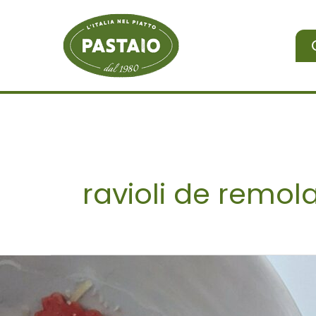
Ir
al
contenido
ravioli de remo