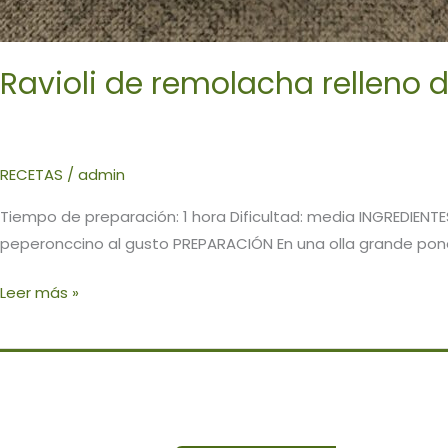
Ravioli de remolacha relleno 
RECETAS
/
admin
Tiempo de preparación: 1 hora Dificultad: media INGREDIENTE
peperonccino al gusto PREPARACIÓN En una olla grande poner 
Ravioli
Leer más »
de
remolacha
relleno
de
remolacha