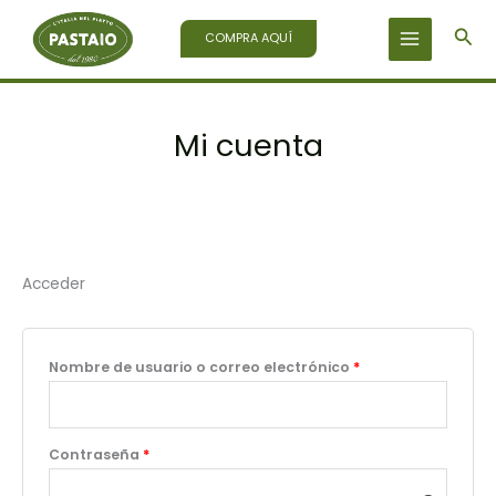
Ir
Bus
al
COMPRA AQUÍ
contenido
Mi cuenta
Acceder
Obligatorio
Nombre de usuario o correo electrónico
*
Obligatorio
Contraseña
*