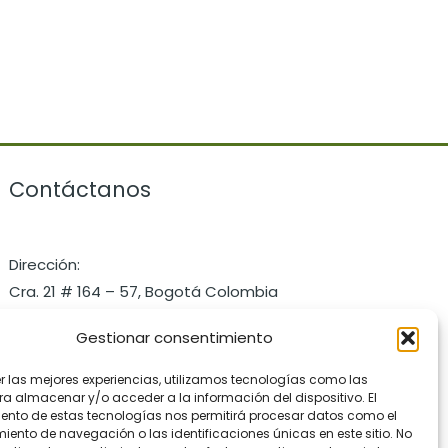
Contáctanos
Dirección:
Cra. 21 # 164 – 57, Bogotá Colombia
Celular: +57 3172286101
Gestionar consentimiento
Email: contact@pastaio.co
er las mejores experiencias, utilizamos tecnologías como las
ra almacenar y/o acceder a la información del dispositivo. El
ento de estas tecnologías nos permitirá procesar datos como el
ento de navegación o las identificaciones únicas en este sitio. No